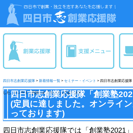
四日市志創業応援隊
>
新着情報一覧
>
セミナー・イベント
>
四日市志創業応援隊「
四日市志創業応援隊「創業塾20
した。オンライン受講のみ受付を行っております)
(定員に達しました。オンライ
っております)
四日市志創業応援隊では「創業塾2021