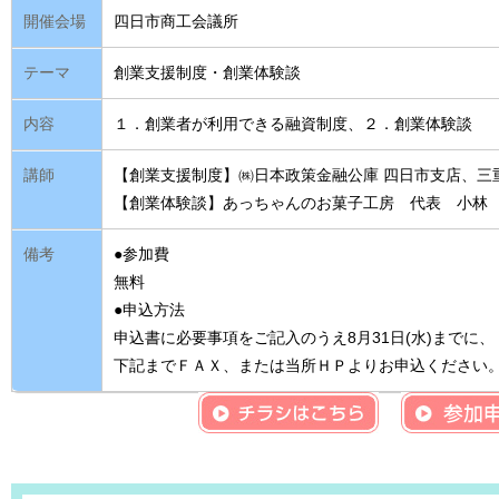
開催会場
四日市商工会議所
テーマ
創業支援制度・創業体験談
内容
１．創業者が利用できる融資制度、２．創業体験談
講師
【創業支援制度】㈱日本政策金融公庫 四日市支店、三
【創業体験談】あっちゃんのお菓子工房 代表 小林
備考
●参加費
無料
●申込方法
申込書に必要事項をご記入のうえ8月31日(水)までに、
下記までＦＡＸ、または当所ＨＰよりお申込ください